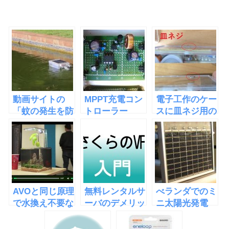
動画サイトの
MPPT充電コン
電子工作のケー
「蚊の発生を防
トローラー
スに皿ネジ用の
ぐ装置」の回路
ザグリ穴を開け
を分析してみた
る方法
AVOと同じ原理
無料レンタルサ
べランダでのミ
で水換え不要な
ーバのデメリッ
ニ太陽光発電
水槽
ト
「EcoQube