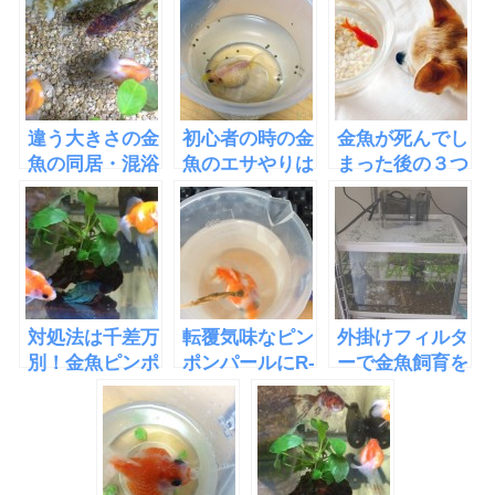
違う大きさの金
初心者の時の金
金魚が死んでし
魚の同居・混浴
魚のエサやりは
まった後の３つ
には相性チェッ
別容器に金魚を
の処理と水槽の
クが大事
移すと水を汚さ
処理
ない
対処法は千差万
転覆気味なピン
外掛けフィルタ
別！金魚ピンポ
ポンパールにR-
ーで金魚飼育を
ンパールが転覆
1ヨーグルト入
おすすめできな
病になった原因
りの餌を作った
い理由
と治療法