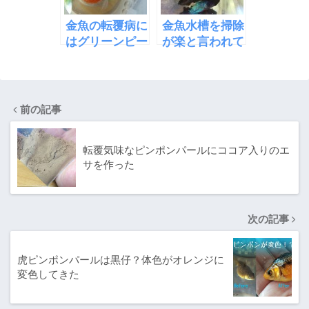
金魚の転覆病に
金魚水槽を掃除
はグリーンピー
が楽と言われて
スが有効かもし
いるベアタンク
れない
に
前の記事
転覆気味なピンポンパールにココア入りのエ
サを作った
次の記事
虎ピンポンパールは黒仔？体色がオレンジに
変色してきた